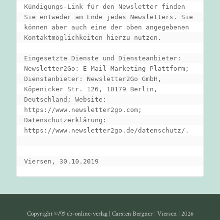
Copyright ©/℗ cb-online-verlag | Carsten Bergner | Viersen | 2026